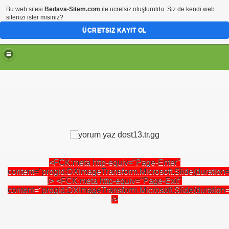
Bu web sitesi
Bedava-Sitem.com
ile ücretsiz oluşturuldu. Siz de kendi web
sitenizi ister misiniz?
ÜCRETSIZ KAYIT OL
yor
<FCK:meta http-equiv="Page-Enter"
yin
content="progid:DXImageTransform.Microsoft.Slide(duration=2
/> <FCK:meta http-equiv="Page-Exit"
content="progid:DXImageTransform.Microsoft.Slide(duration=2
/>