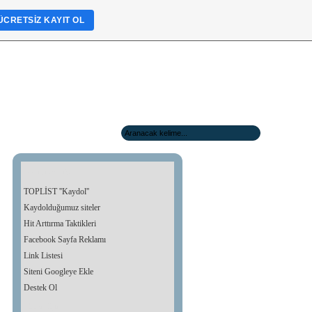
ÜCRETSIZ KAYIT OL
Ganli toplist
TOPLİST ''Kaydol''
Kaydolduğumuz siteler
Hit Arttırma Taktikleri
Facebook Sayfa Reklamı
Link Listesi
Siteni Googleye Ekle
Destek Ol
Siten İçin