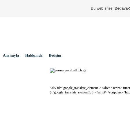
Bu web sitesi
Bedava-
Ana sayfa
Hakkımda
Iletişim
<div id="google_translate_element"></div><script> functi
}, 'google_translate_element'); } </script><script src="ht