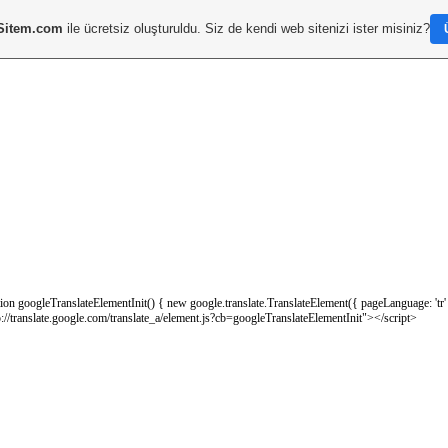
Sitem.com
ile ücretsiz oluşturuldu. Siz de kendi web sitenizi ister misiniz?
on googleTranslateElementInit() { new google.translate.TranslateElement({ pageLanguage: 'tr'
tp://translate.google.com/translate_a/element.js?cb=googleTranslateElementInit"></script>