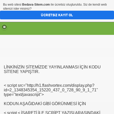
Bu web sitesi
Bedava-Sitem.com
ile ücretsiz oluşturuldu. Siz de kendi web
sitenizi ister misiniz?
ÜCRETSIZ KAYIT OL
LİNKİNİZİN SİTEMİZDE YAYINLANMASI İÇİN KODU
yor
SİTENE YAPIŞTIR.
yin
< script src="http://h1.flashvortex.com/display.php?
id=2_1348345354_15220_437_0_728_90_9_1_71"
type="text/javascript">
KODUN AŞAĞIDAKİ GİBİ GÖRÜNMESİ İÇİN
< script < İŞARETİ İLE SCRİPT YAZISI ARASINDAKİ