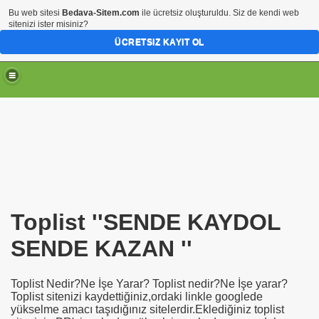
Bu web sitesi
Bedava-Sitem.com
ile ücretsiz oluşturuldu. Siz de kendi web
sitenizi ister misiniz?
ÜCRETSIZ KAYIT OL
yor
Toplist ''SENDE KAYDOL
yin
SENDE KAZAN ''
Toplist Nedir?Ne İşe Yarar? Toplist nedir?Ne İşe yarar?
Toplist sitenizi kaydettiğiniz,ordaki linkle googlede
yükselme amacı taşıdığınız sitelerdir.Eklediğiniz toplist