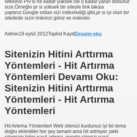
sitesinin PR'si ne kadar yüksek ise o kadar yararı dokunur
size.Örneğin pr si yüksek bir siteyle link takası
yaptınız.Google ordan sizi indexlediği gibi,pr si iyi olan bir
sitedede sizin linkinizi görür ve indexler.
Admin
19 eylül 2012
Toplist Kayıt
Devamı oku
Sitenizin Hitini Arttırma
Yöntemleri - Hit Artırma
Yöntemleri Devamı Oku:
Sitenizin Hitini Arttırma
Yöntemleri - Hit Artırma
Yöntemleri
Hit Artırma Yöntemleri Web sitenizi kurdunuz iyi bir tema
doğru eklentiler her şey tamam ama hit artmıyor. peki
sitemizin hitini nasıl artırırız, google sitenizi nasıl